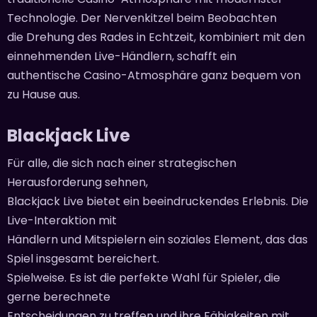
Technologie. Der Nervenkitzel beim Beobachten
die Drehung des Rades in Echtzeit, kombiniert mit den
einnehmenden Live-Händlern, schafft ein
authentische Casino-Atmosphäre ganz bequem von
zu Hause aus.
Blackjack Live
Für alle, die sich nach einer strategischen
Herausforderung sehnen,
Blackjack Live bietet ein beeindruckendes Erlebnis. Die
Live-Interaktion mit
Händlern und Mitspielern ein soziales Element, das das
Spiel insgesamt bereichert.
Spielweise. Es ist die perfekte Wahl für Spieler, die
gerne berechnete
Entscheidungen zu treffen und ihre Fähigkeiten mit