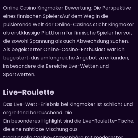
Online Casino Kingmaker Bewertung: Die Perspektive
eines finnischen SpielersAuf dem Weg in die
pulsierende Welt der Online-Casinos sticht Kingmaker
als erstklassige Plattform für finnische Spieler hervor,
die sowohl Spannung als auch Abwechslung suchen.
Als begeisterter Online-Casino-Enthusiast war ich
begeistert, das umfangreiche Angebot zu erkunden,
insbesondere die Bereiche Live-Wetten und
Sportwetten.
Live-Roulette
Das Live-Wett-Erlebnis bei Kingmaker ist schlicht und
ergreifend berauschend. Die
Ein besonderes Highlight sind die Live-Roulette-Tische,
die eine nahtlose Mischung aus
traditionelle Casino-Atmosphäre mit modernster