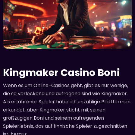
Kingmaker Casino Boni
Wenn es um Online-Casinos geht, gibt es nur wenige,
die so verlockend und aufregend sind wie Kingmaker.
Als erfahrener Spieler habe ich unzählige Plattformen
erkundet, aber Kingmaker sticht mit seinen
großzügigen Boni und seinem aufregenden
Spielerlebnis, das auf finnische Spieler zugeschnitten
ist, heraus.