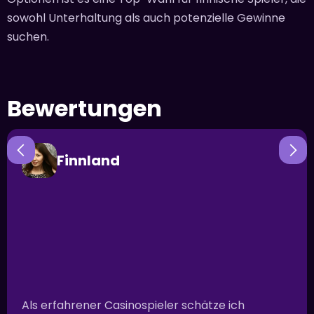
sowohl Unterhaltung als auch potenzielle Gewinne
suchen.
Bewertungen
Finnland
Als erfahrener Casinospieler schätze ich