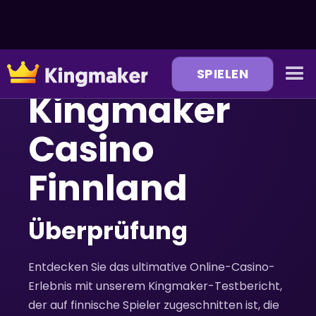
SPIELEN
Kingmaker
Casino
Finnland
Überprüfung
Entdecken Sie das ultimative Online-Casino-
Erlebnis mit unserem Kingmaker-Testbericht,
der auf finnische Spieler zugeschnitten ist, die