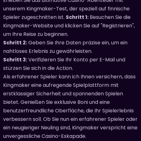
Erleben Sie das ultimative Casino-Abenteuer mit
unserem Kingmaker-Test, der speziell auf finnische
Spieler zugeschnitten ist.
Schritt 1:
Besuchen Sie die
Kingmaker-Website und klicken Sie auf "Registrieren",
um Ihre Reise zu beginnen.
Schritt 2:
Geben Sie Ihre Daten präzise ein, um ein
nahtloses Erlebnis zu gewährleisten.
Schritt 3:
Verifizieren Sie Ihr Konto per E-Mail und
stürzen Sie sich in die Action.
Als erfahrener Spieler kann ich Ihnen versichern, dass
Kingmaker eine aufregende Spielplattform mit
erstklassiger Sicherheit und spannenden Spielen
bietet. Genießen Sie exklusive Boni und eine
benutzerfreundliche Oberfläche, die Ihr Spielerlebnis
verbessern soll. Ob Sie nun ein erfahrener Spieler oder
ein neugieriger Neuling sind, Kingmaker verspricht eine
unvergessliche Casino-Eskapade.