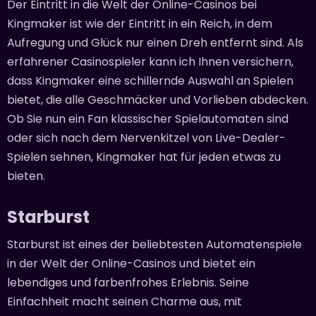
Der Eintritt in die Welt der Online-Casinos bei
Kingmaker ist wie der Eintritt in ein Reich, in dem
Aufregung und Glück nur einen Dreh entfernt sind. Als
erfahrener Casinospieler kann ich Ihnen versichern,
dass Kingmaker eine schillernde Auswahl an Spielen
bietet, die alle Geschmäcker und Vorlieben abdecken.
Ob Sie nun ein Fan klassischer Spielautomaten sind
oder sich nach dem Nervenkitzel von Live-Dealer-
Spielen sehnen, Kingmaker hat für jeden etwas zu
bieten.
Starburst
Starburst ist eines der beliebtesten Automatenspiele
in der Welt der Online-Casinos und bietet ein
lebendiges und farbenfrohes Erlebnis. Seine
Einfachheit macht seinen Charme aus, mit