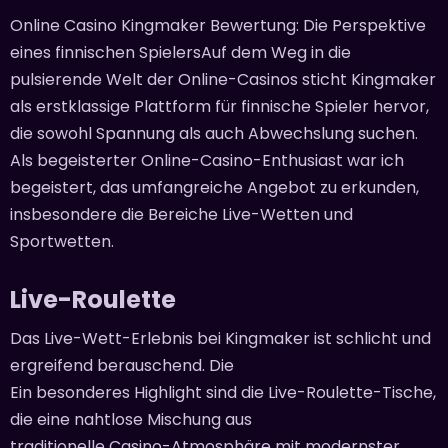
Online Casino Kingmaker Bewertung: Die Perspektive
eines finnischen SpielersAuf dem Weg in die
pulsierende Welt der Online-Casinos sticht Kingmaker
als erstklassige Plattform für finnische Spieler hervor,
die sowohl Spannung als auch Abwechslung suchen.
Als begeisterter Online-Casino-Enthusiast war ich
begeistert, das umfangreiche Angebot zu erkunden,
insbesondere die Bereiche Live-Wetten und
Sportwetten.
Live-Roulette
Das Live-Wett-Erlebnis bei Kingmaker ist schlicht und
ergreifend berauschend. Die
Ein besonderes Highlight sind die Live-Roulette-Tische,
die eine nahtlose Mischung aus
traditionelle Casino-Atmosphäre mit modernster