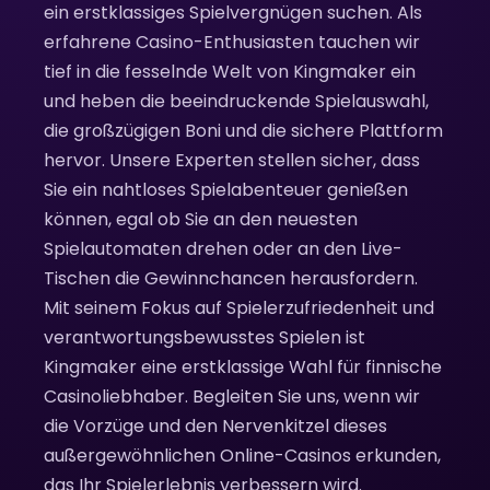
ein erstklassiges Spielvergnügen suchen. Als
erfahrene Casino-Enthusiasten tauchen wir
tief in die fesselnde Welt von Kingmaker ein
und heben die beeindruckende Spielauswahl,
die großzügigen Boni und die sichere Plattform
hervor. Unsere Experten stellen sicher, dass
Sie ein nahtloses Spielabenteuer genießen
können, egal ob Sie an den neuesten
Spielautomaten drehen oder an den Live-
Tischen die Gewinnchancen herausfordern.
Mit seinem Fokus auf Spielerzufriedenheit und
verantwortungsbewusstes Spielen ist
Kingmaker eine erstklassige Wahl für finnische
Casinoliebhaber. Begleiten Sie uns, wenn wir
die Vorzüge und den Nervenkitzel dieses
außergewöhnlichen Online-Casinos erkunden,
das Ihr Spielerlebnis verbessern wird.