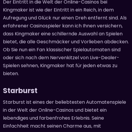
Der Eintritt in die Welt der Online-Casinos bei
Kingmaker ist wie der Eintritt in ein Reich, in dem
Aufregung und Glück nur einen Dreh entfernt sind. Als
erfahrener Casinospieler kann ich Ihnen versichern,
dass Kingmaker eine schillernde Auswahl an Spielen
bietet, die alle Geschmäcker und Vorlieben abdecken.
Ob Sie nun ein Fan klassischer Spielautomaten sind
oder sich nach dem Nervenkitzel von Live-Dealer-
Spielen sehnen, Kingmaker hat für jeden etwas zu
bieten.
Starburst
Starburst ist eines der beliebtesten Automatenspiele
in der Welt der Online-Casinos und bietet ein
lebendiges und farbenfrohes Erlebnis. Seine
Einfachheit macht seinen Charme aus, mit