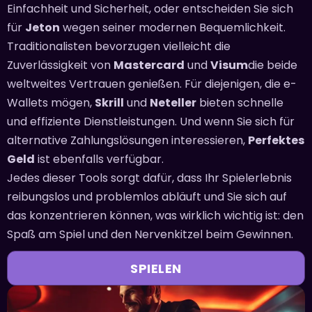
Einfachheit und Sicherheit, oder entscheiden Sie sich
für
Jeton
wegen seiner modernen Bequemlichkeit.
Traditionalisten bevorzugen vielleicht die
Zuverlässigkeit von
Mastercard
und
Visum
die beide
weltweites Vertrauen genießen. Für diejenigen, die e-
Wallets mögen,
Skrill
und
Neteller
bieten schnelle
und effiziente Dienstleistungen. Und wenn Sie sich für
alternative Zahlungslösungen interessieren,
Perfektes
Geld
ist ebenfalls verfügbar.
Jedes dieser Tools sorgt dafür, dass Ihr Spielerlebnis
reibungslos und problemlos abläuft und Sie sich auf
das konzentrieren können, was wirklich wichtig ist: den
Spaß am Spiel und den Nervenkitzel beim Gewinnen.
SPIELEN