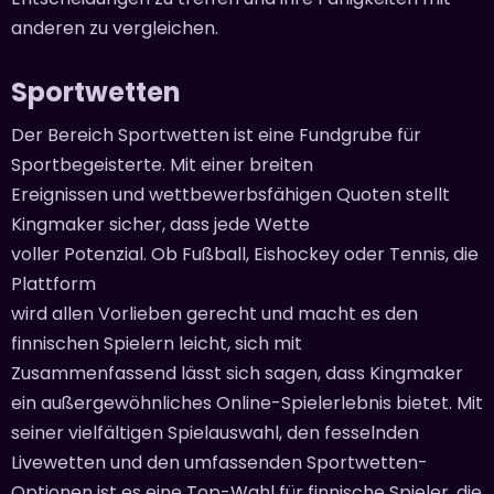
anderen zu vergleichen.
Sportwetten
Der Bereich Sportwetten ist eine Fundgrube für
Sportbegeisterte. Mit einer breiten
Ereignissen und wettbewerbsfähigen Quoten stellt
Kingmaker sicher, dass jede Wette
voller Potenzial. Ob Fußball, Eishockey oder Tennis, die
Plattform
wird allen Vorlieben gerecht und macht es den
finnischen Spielern leicht, sich mit
Zusammenfassend lässt sich sagen, dass Kingmaker
ein außergewöhnliches Online-Spielerlebnis bietet. Mit
seiner vielfältigen Spielauswahl, den fesselnden
Livewetten und den umfassenden Sportwetten-
Optionen ist es eine Top-Wahl für finnische Spieler, die