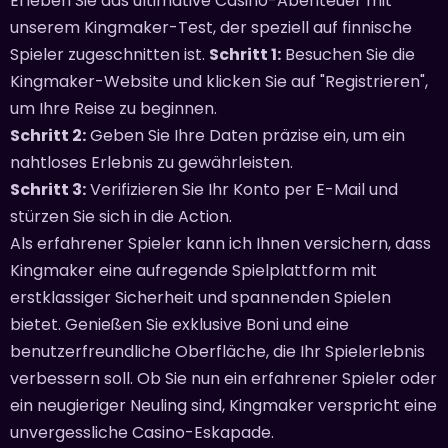
Erleben Sie das ultimative Casino-Abenteuer mit
unserem Kingmaker-Test, der speziell auf finnische
Spieler zugeschnitten ist.
Schritt 1:
Besuchen Sie die
Kingmaker-Website und klicken Sie auf "Registrieren",
um Ihre Reise zu beginnen.
Schritt 2:
Geben Sie Ihre Daten präzise ein, um ein
nahtloses Erlebnis zu gewährleisten.
Schritt 3:
Verifizieren Sie Ihr Konto per E-Mail und
stürzen Sie sich in die Action.
Als erfahrener Spieler kann ich Ihnen versichern, dass
Kingmaker eine aufregende Spielplattform mit
erstklassiger Sicherheit und spannenden Spielen
bietet. Genießen Sie exklusive Boni und eine
benutzerfreundliche Oberfläche, die Ihr Spielerlebnis
verbessern soll. Ob Sie nun ein erfahrener Spieler oder
ein neugieriger Neuling sind, Kingmaker verspricht eine
unvergessliche Casino-Eskapade.